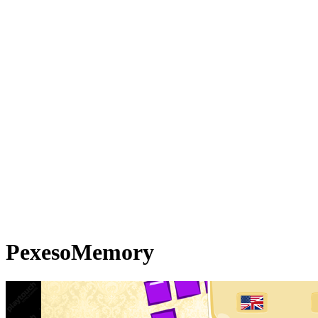
Pexeso
Memory